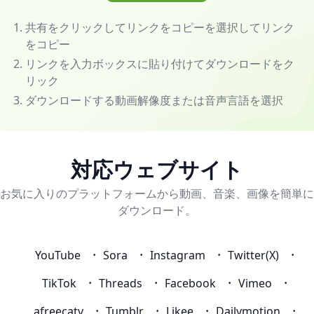
MeowLoad
<strong
共有をクリックしてリンクをコピーを選択してリンク
style="color:red;">1000+
をコピー
</strong>
リンクを入力ボックスに貼り付けてダウンロードをク
ウ
リック
ェ
ダウンロードする動画解像度または音声言語を選択
ブ
サ
イ
ト
対応ウェブサイト
の
動
お気に入りのプラットフォームから動画、音楽、画像を簡単に
画・
ダウンロード。
画
像・
YouTube
Sora
Instagram
Twitter(X)
音
楽
TikTok
Threads
Facebook
Vimeo
の
一
afreecatv
Tumblr
Likee
Dailymotion