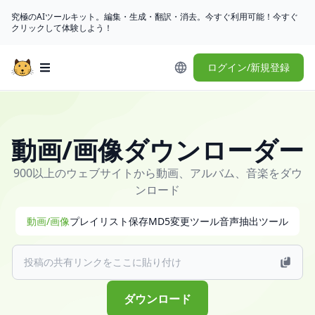
究極のAIツールキット。編集・生成・翻訳・消去。今すぐ利用可能！今すぐ
クリックして体験しよう！
ログイン/新規登録
Open main menu
<p>
💧
に
動画/画像ダウンローダー
ゃ
ん
900以上のウェブサイトから動画、アルバム、音楽をダウ
こ
ンロード
ダ
ウ
動画/画像
プレイリスト保存
MD5変更ツール
音声抽出ツール
ン
ロ
ー
ダ
ダウンロード
ー