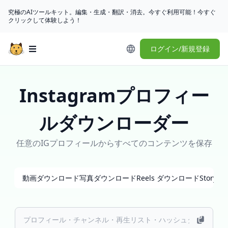
究極のAIツールキット。編集・生成・翻訳・消去。今すぐ利用可能！今すぐ
クリックして体験しよう！
ログイン/新規登録
Open main menu
Instagramプロフィー
ルダウンローダー
任意のIGプロフィールからすべてのコンテンツを保存
動画ダウンロード
写真ダウンロード
Reels ダウンロード
Story