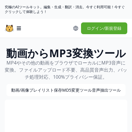
究極のAIツールキット。編集・生成・翻訳・消去。今すぐ利用可能！今すぐ
クリックして体験しよう！
ログイン/新規登録
Open main menu
動画からMP3変換ツール
MP4やその他の動画をブラウザでローカルにMP3音声に
変換。ファイルアップロード不要、高品質音声出力、バッ
チ処理対応、100%プライバシー保証。
動画/画像
プレイリスト保存
MD5変更ツール
音声抽出ツール